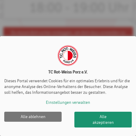
18:00 - 19:00 Uhr
Du musst dich vorher einloggen, um dich dazu anmelden zu
können!
TC Rot-Weiss Porz e.V.
Dieses Portal verwendet Cookies für ein optimales Erlebnis und für die
anonyme Analyse des Online-Verhaltens der Besucher. Diese Analyse
soll helfen, das Informationsangebot besser zu gestalten.
Einstellungen verwalten
Alle ablehnen
Alle
TC Rot-Weiss Porz e.V. |
Impressum
|
Datenschutz- und
akzeptieren
Nutzungsbedingungen
|
Cookie Policy
© 2012-2026
eTennis