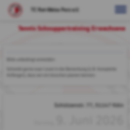
TC Rot-Weiss Porz e.V.
Tennis Schnuppertraining Erwachsene
Bitte unbedingt anmelden
Schreibt gerne euer Level in die Bemerkung (z.B. Komplette
Anfänger), dass wir ein bisschen planen können.
Schützenstr. 77, 51147 Köln
9. Juni 2026
Dienstag,