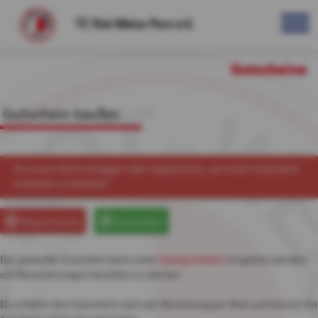
TC Rot-Weiss Porz e.V.
Gutscheine
Gutschein kaufen
Du musst dich einloggen oder registrieren, um einen Gutschein
erwerben zu können!
Registrieren
Anmelden
Der gekaufte Gutschein kann unter
Spielguthaben
eingelöst werden
um Reservierungen bezahlen zu können.
Du erhältst den Gutschein nach der Bestellung per Mail und kannst ihn