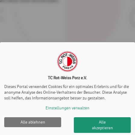
auf dieser Seite herunterladen.
TC Rot-Weiss Porz e.V.
Dieses Portal verwendet Cookies für ein optimales Erlebnis und für die
anonyme Analyse des Online-Verhaltens der Besucher. Diese Analyse
soll helfen, das Informationsangebot besser zu gestalten.
Einstellungen verwalten
Alle ablehnen
Alle
TC Rot-Weiss Porz e.V. |
Impressum
|
Datenschutz- und
akzeptieren
Nutzungsbedingungen
|
Cookie Policy