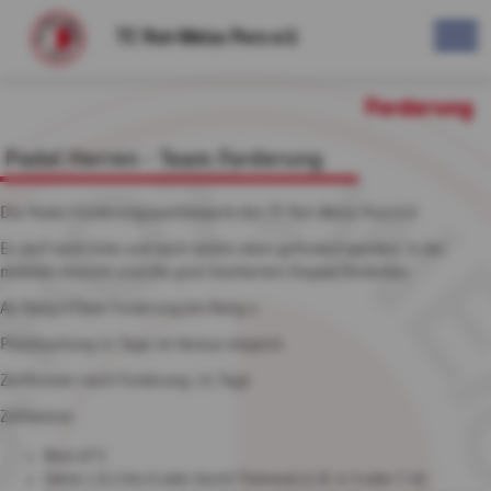
TC Rot-Weiss Porz e.V.
Forderung
Padel Herren - Team Forderung
Die Padel-Forderungswettbewerb des TC Rot-Weiss Porz e.V.
Es darf nach links und nach rechts oben gefordert werden. In der
mobilen Ansicht sind die grün markierten Doppel forderbar.
Ab Rang 6 freie Forderung bis Rang 1.
Platzbuchung 21 Tage im Voraus möglich.
Zeitfenster nach Forderung: 21 Tage
Zählwiese:
Best of 3
Sätze 1 & 2 bis 6 oder durch Tiebreak (z.B. 6-3 oder 7-6)