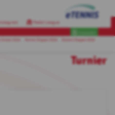
nstagram
Padel League
Anmelden
 Einzel 2026
Herren Doppel 2026
Damen Doppel 2026
Turnier