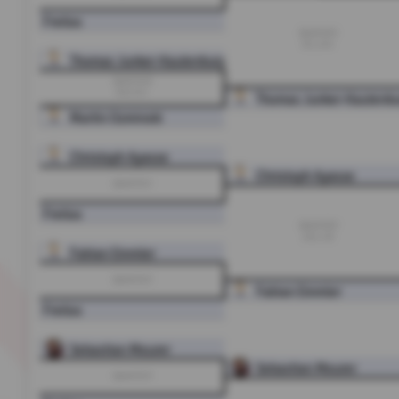
Freilos
Spiel G21
6:1, 6:4
Thomas Junker-Kautenburger
Spiel G10
6:0, 6:1
Thomas Junker-Kautenbu
Martin Ozminski
Christoph Ayasse
Christoph Ayasse
Spiel G11
Freilos
Spiel G22
2:6, 1:6
Fabian Emmler
Spiel G12
Fabian Emmler
Freilos
Sebastian Meurer
Sebastian Meurer
Spiel G13