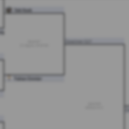
Tobi Kook
rger
Gewinner G27
Spiel G27
13. August, 19:30 Uhr
Fabian Emmler
Spiel G30
Verlierer ist 3.
G