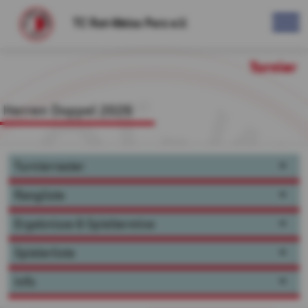
TC Rot-Weiss Porz e.V.
Turnier
Herren Doppel 2026
Turnierraster
Rangliste
Ergebnisse & Spieltermine
Spielerliste
Info