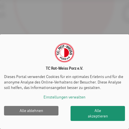
TC Rot-Weiss Porz e.V.
Dieses Portal verwendet Cookies für ein optimales Erlebnis und für die
anonyme Analyse des Online-Verhaltens der Besucher. Diese Analyse
soll helfen, das Informationsangebot besser zu gestalten.
Einstellungen verwalten
Alle ablehnen
Alle
TC Rot-Weiss Porz e.V. |
Impressum
|
Datenschutz- und
akzeptieren
Nutzungsbedingungen
|
Cookie Policy
© 2012-2026
eTennis